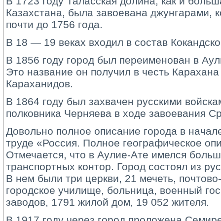
В 1723 году Таласская долина, как и боль
Казахстана, была завоевана джунгарами, 
почти до 1756 года.
В 18 — 19 веках входил в состав Кокандско
В 1856 году город был переименован в Аул
Это название он получил в честь Карахан
Караханидов.
В 1864 году был захвачен русскими войск
полковника Черняева в ходе завоевания С
Довольно полное описание города в начале
труде «Россия. Полное географическое оп
Отмечается, что в Аулие-Ате имелся больш
транспортных контор. Город состоял из рус
В нем были три церкви, 21 мечеть, почтово
городское училище, больница, военный гос
заводов, 1791 жилой дом, 19 052 жителя.
В 1917 году через город проложена Семир