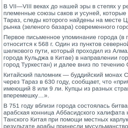
В VII—VIII веках до нашей эры в степях у 
племенные союзы саков и усуней, которые
Тараз, следы которого найдены на месте 
рынка (зеленого базара) современного гор
Первое письменное упоминание города (в г
относится к 568 г. Один из пунктов северно
шелкового пути, который проходил из Алм
города Кульджа в Китае) в направлении г
город Туркестан) и далее вниз по течению
Китайский паломник — буддийский монах 
через Тараз в 630 году, сообщает, что «при
имеющий 8 или 9 ли. Купцы из разных стра
вперемешку…».
В 751 году вблизи города состоялась битва
арабская конница Аббасидского халифата 
Танского Китая при помощи местных карлук
результате арабы принесли мусульманство 