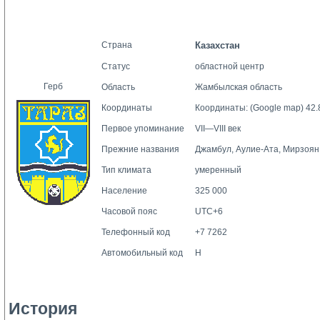
Страна
Казахстан
Статус
областной центр
Герб
Область
Жамбылская
область
Координаты
Координаты:
(Google map)
42.
Первое упоминание
VII—VIII век
Прежние названия
Джамбул, Аулие-Ата, Мирзоян
Тип климата
умеренный
Население
325 000
Часовой пояс
UTC+6
Телефонный код
+7 7262
Автомобильный код
H
История