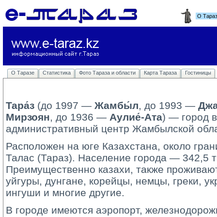
О Тара
О Таразе
Статистика
Фото Тараза и области
Карта Тараза
Гостиницы
Тара́з
(до 1997 — 
Жамбы́л
, до 1993 —
Джа
Мирзоян
, до 1936 —
Аулие́-Ата
) — город 
административный центр Жамбылской обла
Расположен на юге Казахстана, около гран
Талас (Тараз). Население города — 342,5 т
Преимущественно казахи, также проживают 
уйгуры, дунгане, корейцы, немцы, греки, у
ингуши и многие другие.
В городе имеются аэропорт, железнодорожн