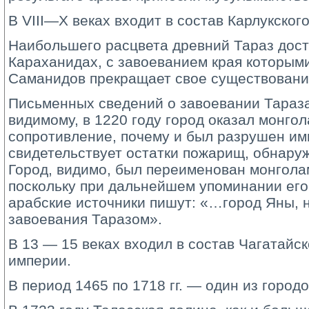
В VIII—X веках входит в состав Карлукского
Наибольшего расцвета древний Тараз дости
Караханидах, с завоеванием края которыми
Саманидов прекращает свое существовани
Письменных сведений о завоевании Тараза 
видимому, в 1220 году город оказал монго
сопротивление, почему и был разрушен ими
свидетельствует остатки пожарищ, обнару
Город, видимо, был переименован монгола
поскольку при дальнейшем упоминании его 
арабские источники пишут: «…город Яны, 
завоевания Таразом».
В 13 — 15 веках входил в состав Чагатайс
империи.
В период 1465 по 1718 гг. — один из городо