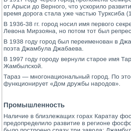
от Арыси до Верного, что ускорило развити
время дорога стала уже частью Турксиба (1
В 1936-38 гг. город носил имя первого сек
Левона Мирзояна, но потом тот был репре
В 1938 году город был переименован в Джа
поэта Джамбула Джабаева.
В 1997 году городу вернули старое имя Тар
Жамбылской.
Тараз — многонациональный город. По это
функционирует «Дом дружбы народов».
Промышленность
Наличие в близлежащих горах Каратау фо
предопределило развитие в регионе фосфо
было построено сразу три завода: Джамб