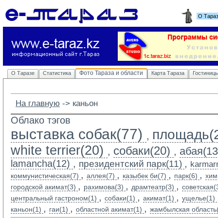
О Тара
Фото Тараза и области
О Таразе
Статистика
Карта Тараза
Гостиниц
На главную
-> 
каньон
Облако тэгов
выставка собак(77)
площадь(
,
white terrier(20)
собаки(20)
абая(13
,
,
lamancha(12)
,
,
президентский парк(11)
karmarn
,
,
,
,
коммунистическая(7)
аллея(7)
казыбек би(7)
парк(6)
хим
,
,
,
городской акимат(3)
рахимова(3)
драмтеатр(3)
советская(
,
,
,
центральный гастроном(1)
собаки(1)
акимат(1)
ущелье(1)
,
,
,
каньон(1)
гаи(1)
областной акимат(1)
жамбылская область